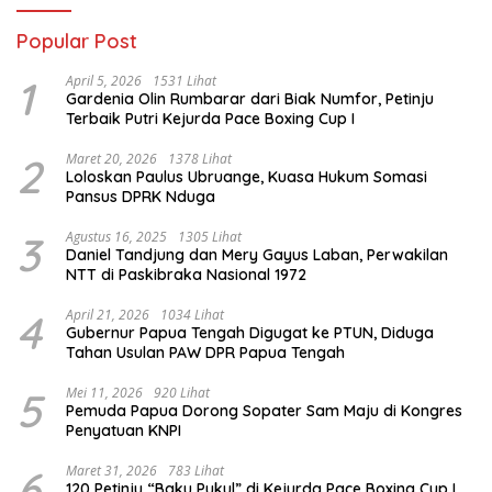
Popular Post
1
April 5, 2026
1531 Lihat
Gardenia Olin Rumbarar dari Biak Numfor, Petinju
Terbaik Putri Kejurda Pace Boxing Cup I
2
Maret 20, 2026
1378 Lihat
Loloskan Paulus Ubruange, Kuasa Hukum Somasi
Pansus DPRK Nduga
3
Agustus 16, 2025
1305 Lihat
Daniel Tandjung dan Mery Gayus Laban, Perwakilan
NTT di Paskibraka Nasional 1972
4
April 21, 2026
1034 Lihat
Gubernur Papua Tengah Digugat ke PTUN, Diduga
Tahan Usulan PAW DPR Papua Tengah
5
Mei 11, 2026
920 Lihat
Pemuda Papua Dorong Sopater Sam Maju di Kongres
Penyatuan KNPI
6
Maret 31, 2026
783 Lihat
120 Petinju “Baku Pukul” di Kejurda Pace Boxing Cup I