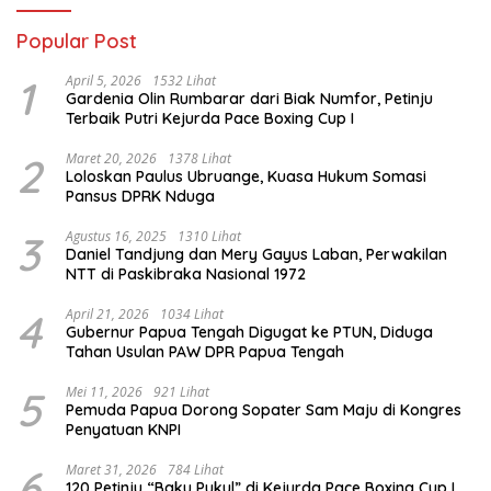
Popular Post
1
April 5, 2026
1532 Lihat
Gardenia Olin Rumbarar dari Biak Numfor, Petinju
Terbaik Putri Kejurda Pace Boxing Cup I
2
Maret 20, 2026
1378 Lihat
Loloskan Paulus Ubruange, Kuasa Hukum Somasi
Pansus DPRK Nduga
3
Agustus 16, 2025
1310 Lihat
Daniel Tandjung dan Mery Gayus Laban, Perwakilan
NTT di Paskibraka Nasional 1972
4
April 21, 2026
1034 Lihat
Gubernur Papua Tengah Digugat ke PTUN, Diduga
Tahan Usulan PAW DPR Papua Tengah
5
Mei 11, 2026
921 Lihat
Pemuda Papua Dorong Sopater Sam Maju di Kongres
Penyatuan KNPI
6
Maret 31, 2026
784 Lihat
120 Petinju “Baku Pukul” di Kejurda Pace Boxing Cup I