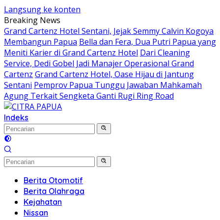
Langsung ke konten
Breaking News
Grand Cartenz Hotel Sentani, Jejak Semmy Calvin Kogoya
Membangun Papua
Bella dan Fera, Dua Putri Papua yang
Meniti Karier di Grand Cartenz Hotel
Dari Cleaning
Service, Dedi Gobel Jadi Manajer Operasional Grand
Cartenz
Grand Cartenz Hotel, Oase Hijau di Jantung
Sentani
Pemprov Papua Tunggu Jawaban Mahkamah
Agung Terkait Sengketa Ganti Rugi Ring Road
Indeks
Berita Otomotif
Berita Olahraga
Kejahatan
Nissan