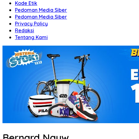
Kode Etik
Pedoman Media Siber
Pedoman Media Siber
Privacy Policy
Redaksi
Tentang Kami
Bernard Nauw