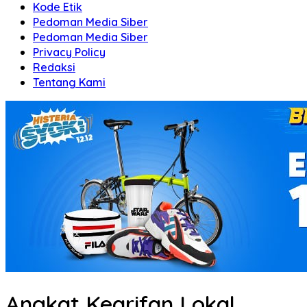
Kode Etik
Pedoman Media Siber
Pedoman Media Siber
Privacy Policy
Redaksi
Tentang Kami
Angkat Kearifan Lokal