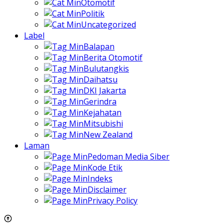
Otomotif
Politik
Uncategorized
Label
Balapan
Berita Otomotif
Bulutangkis
Daihatsu
DKI Jakarta
Gerindra
Kejahatan
Mitsubishi
New Zealand
Laman
Pedoman Media Siber
Kode Etik
Indeks
Disclaimer
Privacy Policy