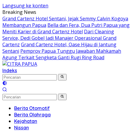
Langsung ke konten
Breaking News
Grand Cartenz Hotel Sentani, Jejak Semmy Calvin Kogoya
Membangun Papua
Bella dan Fera, Dua Putri Papua yang
Meniti Karier di Grand Cartenz Hotel
Dari Cleaning
Service, Dedi Gobel Jadi Manajer Operasional Grand
Cartenz
Grand Cartenz Hotel, Oase Hijau di Jantung
Sentani
Pemprov Papua Tunggu Jawaban Mahkamah
Agung Terkait Sengketa Ganti Rugi Ring Road
Indeks
Berita Otomotif
Berita Olahraga
Kejahatan
Nissan