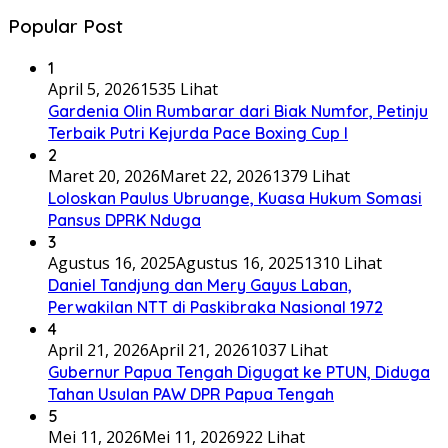
Popular Post
1
April 5, 2026
1535 Lihat
Gardenia Olin Rumbarar dari Biak Numfor, Petinju
Terbaik Putri Kejurda Pace Boxing Cup I
2
Maret 20, 2026
Maret 22, 2026
1379 Lihat
Loloskan Paulus Ubruange, Kuasa Hukum Somasi
Pansus DPRK Nduga
3
Agustus 16, 2025
Agustus 16, 2025
1310 Lihat
Daniel Tandjung dan Mery Gayus Laban,
Perwakilan NTT di Paskibraka Nasional 1972
4
April 21, 2026
April 21, 2026
1037 Lihat
Gubernur Papua Tengah Digugat ke PTUN, Diduga
Tahan Usulan PAW DPR Papua Tengah
5
Mei 11, 2026
Mei 11, 2026
922 Lihat