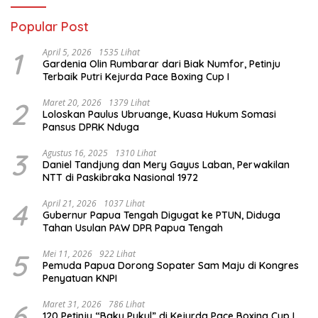
Popular Post
1
April 5, 2026
1535 Lihat
Gardenia Olin Rumbarar dari Biak Numfor, Petinju
Terbaik Putri Kejurda Pace Boxing Cup I
2
Maret 20, 2026
1379 Lihat
Loloskan Paulus Ubruange, Kuasa Hukum Somasi
Pansus DPRK Nduga
3
Agustus 16, 2025
1310 Lihat
Daniel Tandjung dan Mery Gayus Laban, Perwakilan
NTT di Paskibraka Nasional 1972
4
April 21, 2026
1037 Lihat
Gubernur Papua Tengah Digugat ke PTUN, Diduga
Tahan Usulan PAW DPR Papua Tengah
5
Mei 11, 2026
922 Lihat
Pemuda Papua Dorong Sopater Sam Maju di Kongres
Penyatuan KNPI
6
Maret 31, 2026
786 Lihat
120 Petinju “Baku Pukul” di Kejurda Pace Boxing Cup I