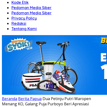
Kode Etik
Pedoman Media Siber
Pedoman Media Siber
Privacy Policy
Redaksi
Tentang Kami
Beranda
Berita Papua
Dua Petinju Putri Waropen
Menang KO, Galang Puja Purboyo Beri Apresiasi