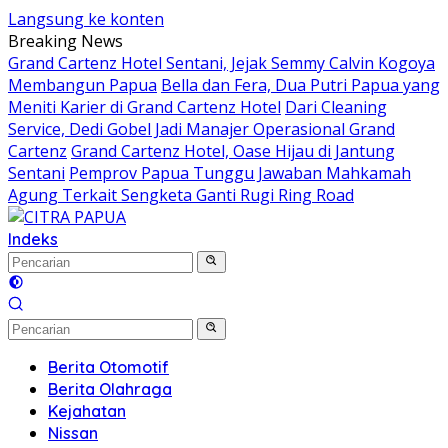
Langsung ke konten
Breaking News
Grand Cartenz Hotel Sentani, Jejak Semmy Calvin Kogoya
Membangun Papua
Bella dan Fera, Dua Putri Papua yang
Meniti Karier di Grand Cartenz Hotel
Dari Cleaning
Service, Dedi Gobel Jadi Manajer Operasional Grand
Cartenz
Grand Cartenz Hotel, Oase Hijau di Jantung
Sentani
Pemprov Papua Tunggu Jawaban Mahkamah
Agung Terkait Sengketa Ganti Rugi Ring Road
Indeks
Berita Otomotif
Berita Olahraga
Kejahatan
Nissan