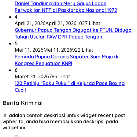
Daniel Tandjung dan Mery Gayus Laban,
Perwakilan NTT di Paskibraka Nasional 1972
4
April 21, 2026
April 21, 2026
1037 Lihat
Gubernur Papua Tengah Digugat ke PTUN, Diduga
Tahan Usulan PAW DPR Papua Tengah
5
Mei 11, 2026
Mei 11, 2026
922 Lihat
Pemuda Papua Dorong Sopater Sam Maju di
Kongres Penyatuan KNPI
6
Maret 31, 2026
786 Lihat
120 Petinju “Baku Pukul” di Kejurda Pace Boxing
Cup I
Berita Kriminal
Ini adalah contoh deskripsi untuk widget recent post
wpberita, anda bisa memasukkan deskripsi pada
widget ini.