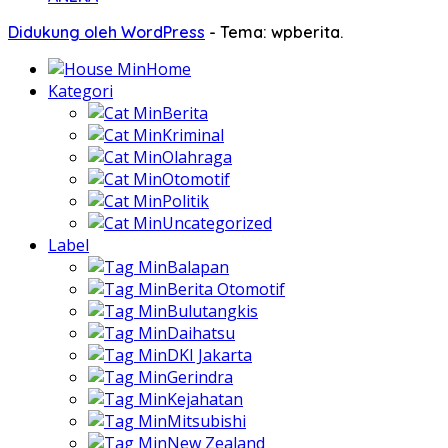
Didukung oleh WordPress
-
Tema: wpberita.
Home
Kategori
Berita
Kriminal
Olahraga
Otomotif
Politik
Uncategorized
Label
Balapan
Berita Otomotif
Bulutangkis
Daihatsu
DKI Jakarta
Gerindra
Kejahatan
Mitsubishi
New Zealand