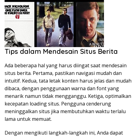
Tips dalam Mendesain Situs Berita
Ada beberapa hal yang harus diingat saat mendesain
situs berita. Pertama, pastikan navigasi mudah dan
intuitif. Kedua, tata letak konten harus jelas dan mudah
dibaca, dengan penggunaan warna dan font yang
menarik namun tidak mengganggu. Ketiga, optimalkan
kecepatan loading situs. Pengguna cenderung
meninggalkan situs jika membutuhkan waktu terlalu
lama untuk memuat.
Dengan mengikuti langkah-langkah ini, Anda dapat