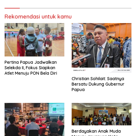
Rekomendasi untuk kamu
Pertina Papua Jadwalkan
Selekda II, Fokus Siapkan
Atlet Menuju PON Bela Diri
Christian Sohilait: Saatnya
Bersatu Dukung Gubernur
Papua
Berdayakan Anak Muda