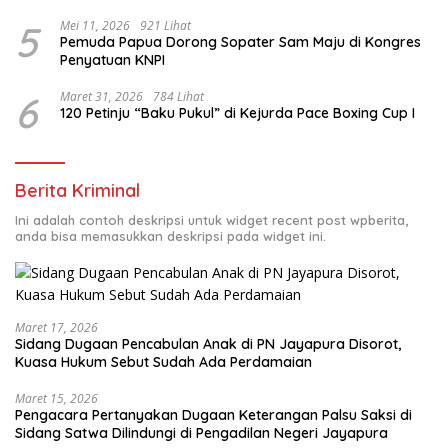
5
Mei 11, 2026
921 Lihat
Pemuda Papua Dorong Sopater Sam Maju di Kongres
Penyatuan KNPI
6
Maret 31, 2026
784 Lihat
120 Petinju “Baku Pukul” di Kejurda Pace Boxing Cup I
Berita Kriminal
Ini adalah contoh deskripsi untuk widget recent post wpberita,
anda bisa memasukkan deskripsi pada widget ini.
Maret 17, 2026
Sidang Dugaan Pencabulan Anak di PN Jayapura Disorot,
Kuasa Hukum Sebut Sudah Ada Perdamaian
Maret 15, 2026
Pengacara Pertanyakan Dugaan Keterangan Palsu Saksi di
Sidang Satwa Dilindungi di Pengadilan Negeri Jayapura