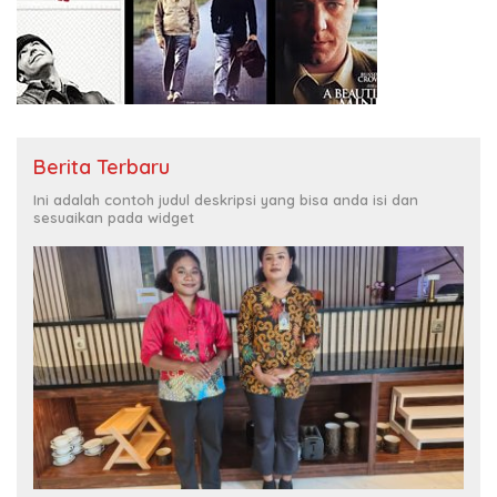
Berita Terbaru
Ini adalah contoh judul deskripsi yang bisa anda isi dan
sesuaikan pada widget