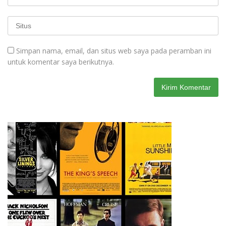
Simpan nama, email, dan situs web saya pada peramban ini
untuk komentar saya berikutnya.