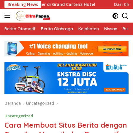
Langsung
i Karier di Grand Cartenz Hotel
Breaking News
Dari Cleaning Service, 
ke
konten
Berita Otomotif
Berita Olahraga
Kejahatan
Nissan
Bulut
Beranda
Uncategorized
Uncategorized
Cara Membuat Situs Berita dengan