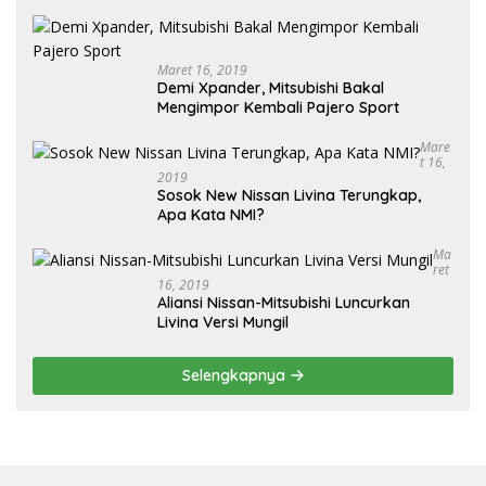
Maret 16, 2019
Demi Xpander, Mitsubishi Bakal
Mengimpor Kembali Pajero Sport
Mare
T 16,
2019
Sosok New Nissan Livina Terungkap,
Apa Kata NMI?
Ma
Ret
16, 2019
Aliansi Nissan-Mitsubishi Luncurkan
Livina Versi Mungil
Selengkapnya