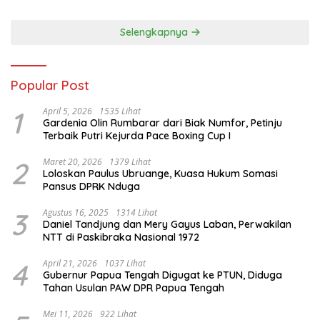
Selengkapnya
Popular Post
1
April 5, 2026
1535 Lihat
Gardenia Olin Rumbarar dari Biak Numfor, Petinju
Terbaik Putri Kejurda Pace Boxing Cup I
2
Maret 20, 2026
1379 Lihat
Loloskan Paulus Ubruange, Kuasa Hukum Somasi
Pansus DPRK Nduga
3
Agustus 16, 2025
1314 Lihat
Daniel Tandjung dan Mery Gayus Laban, Perwakilan
NTT di Paskibraka Nasional 1972
4
April 21, 2026
1037 Lihat
Gubernur Papua Tengah Digugat ke PTUN, Diduga
Tahan Usulan PAW DPR Papua Tengah
Mei 11, 2026
922 Lihat