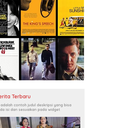
rov Papua Tunggu
J
Manase Robert Kambu
ban Mahkamah Agung
K
Berpulang, Papua Kehilangan
it Sengketa Ganti Rugi
D
Tokoh yang Membesarkan
 Road
Persipura
erita Terbaru
i adalah contoh judul deskripsi yang bisa
da isi dan sesuaikan pada widget