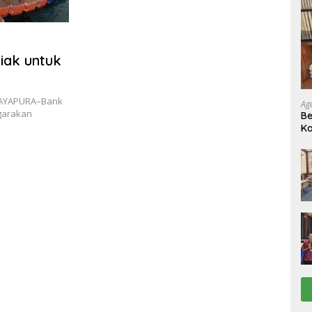
iak untuk
JAYAPURA–Bank
Ag
garakan
Be
Ka