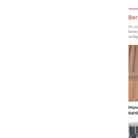
Ber
Ini 
kate
widg
Man
Kehi