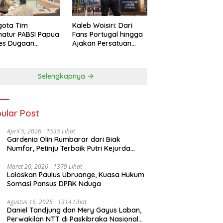
gota Tim
Kaleb Woisiri: Dari
atur PABSI Papua
Fans Portugal hingga
tes Dugaan
Ajakan Persatuan
ombakan
Generasi Muda
urus Sepihak
Waropen
Selengkapnya
ular Post
April 5, 2026
1535 Lihat
Gardenia Olin Rumbarar dari Biak
Numfor, Petinju Terbaik Putri Kejurda
Pace Boxing Cup I
Maret 20, 2026
1379 Lihat
Loloskan Paulus Ubruange, Kuasa Hukum
Somasi Pansus DPRK Nduga
Agustus 16, 2025
1314 Lihat
Daniel Tandjung dan Mery Gayus Laban,
Perwakilan NTT di Paskibraka Nasional