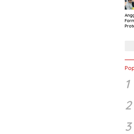
Ang
Form
Pro
Per
Peng
Pop
1
2
3