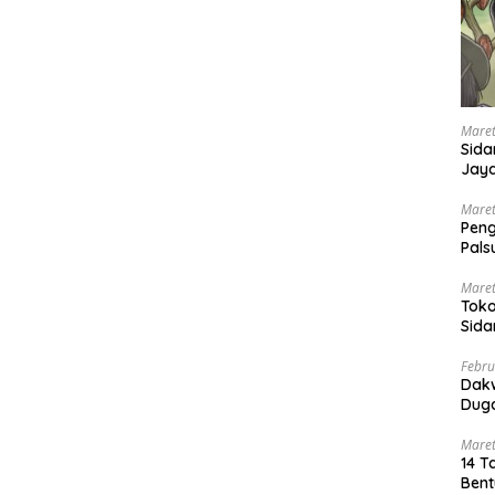
Maret
Sida
Jaya
Ada
Maret
Pen
Pals
Peng
Maret
Toko
Sida
PN 
Febru
Dak
Duga
Maret
14 T
Bent