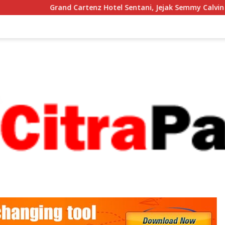
nd Cartenz Hotel Sentani, Jejak Semmy Calvin Kogoya Memban