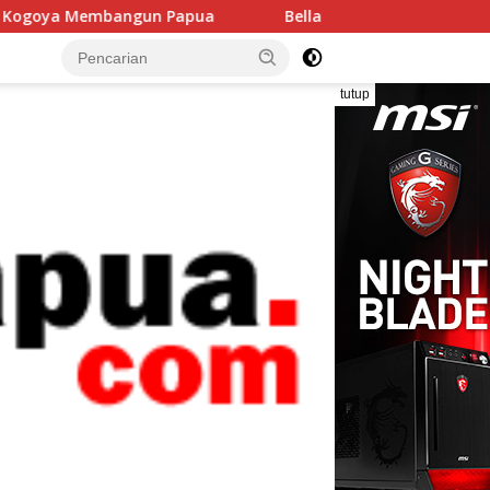
gun Papua
Bella dan Fera, Dua Putri Papua yang Meniti 
tutup