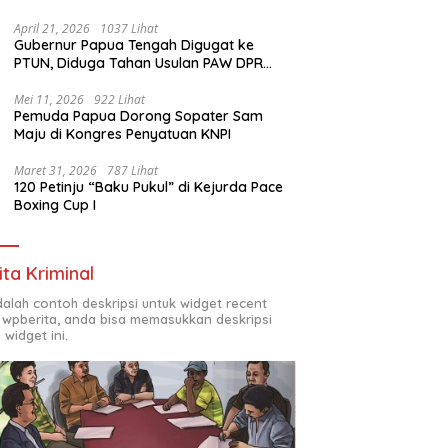
1972
April 21, 2026
1037 Lihat
Gubernur Papua Tengah Digugat ke
PTUN, Diduga Tahan Usulan PAW DPR
Papua Tengah
Mei 11, 2026
922 Lihat
Pemuda Papua Dorong Sopater Sam
Maju di Kongres Penyatuan KNPI
Maret 31, 2026
787 Lihat
120 Petinju “Baku Pukul” di Kejurda Pace
Boxing Cup I
ita Kriminal
adalah contoh deskripsi untuk widget recent
 wpberita, anda bisa memasukkan deskripsi
 widget ini.