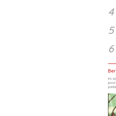
4
5
6
Ber
Ini 
post
pada