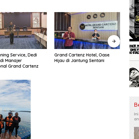
ning Service, Dedi
Grand Cartenz Hotel, Oase
Pemp
di Manajer
Hijau di Jantung Sentani
Jawa
nal Grand Cartenz
Terka
Ring
B
In
an