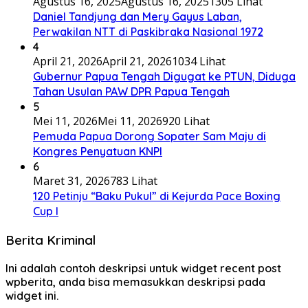
Agustus 16, 2025
Agustus 16, 2025
1305 Lihat
Daniel Tandjung dan Mery Gayus Laban,
Perwakilan NTT di Paskibraka Nasional 1972
4
April 21, 2026
April 21, 2026
1034 Lihat
Gubernur Papua Tengah Digugat ke PTUN, Diduga
Tahan Usulan PAW DPR Papua Tengah
5
Mei 11, 2026
Mei 11, 2026
920 Lihat
Pemuda Papua Dorong Sopater Sam Maju di
Kongres Penyatuan KNPI
6
Maret 31, 2026
783 Lihat
120 Petinju “Baku Pukul” di Kejurda Pace Boxing
Cup I
Berita Kriminal
Ini adalah contoh deskripsi untuk widget recent post
wpberita, anda bisa memasukkan deskripsi pada
widget ini.