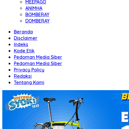
MEEPAGO
ANIMHA
BOMBERAY
DOMBERAY
Beranda
Disclaimer
Indeks
Kode Etik
Pedoman Media Siber
Pedoman Media Siber
Privacy Policy
Redaksi
Tentang Kami