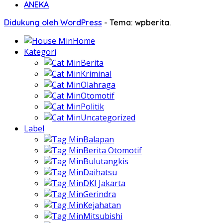
ANEKA
Didukung oleh WordPress
-
Tema: wpberita.
Home
Kategori
Berita
Kriminal
Olahraga
Otomotif
Politik
Uncategorized
Label
Balapan
Berita Otomotif
Bulutangkis
Daihatsu
DKI Jakarta
Gerindra
Kejahatan
Mitsubishi