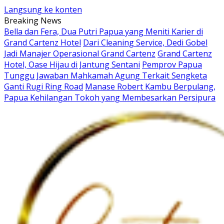
Langsung ke konten
Breaking News
Bella dan Fera, Dua Putri Papua yang Meniti Karier di
Grand Cartenz Hotel
Dari Cleaning Service, Dedi Gobel
Jadi Manajer Operasional Grand Cartenz
Grand Cartenz
Hotel, Oase Hijau di Jantung Sentani
Pemprov Papua
Tunggu Jawaban Mahkamah Agung Terkait Sengketa
Ganti Rugi Ring Road
Manase Robert Kambu Berpulang,
Papua Kehilangan Tokoh yang Membesarkan Persipura