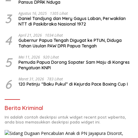
Pansus DPRK Nduga
3
Agustus 16, 2025
1305 Lihat
Daniel Tandjung dan Mery Gayus Laban, Perwakilan
NTT di Paskibraka Nasional 1972
4
April 21, 2026
1034 Lihat
Gubernur Papua Tengah Digugat ke PTUN, Diduga
Tahan Usulan PAW DPR Papua Tengah
5
Mei 11, 2026
920 Lihat
Pemuda Papua Dorong Sopater Sam Maju di Kongres
Penyatuan KNPI
6
Maret 31, 2026
783 Lihat
120 Petinju “Baku Pukul” di Kejurda Pace Boxing Cup I
Berita Kriminal
Ini adalah contoh deskripsi untuk widget recent post wpberita,
anda bisa memasukkan deskripsi pada widget ini.