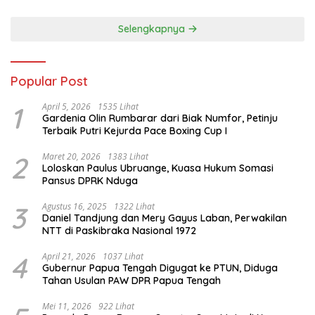
Selengkapnya
Popular Post
1
April 5, 2026
1535 Lihat
Gardenia Olin Rumbarar dari Biak Numfor, Petinju
Terbaik Putri Kejurda Pace Boxing Cup I
2
Maret 20, 2026
1383 Lihat
Loloskan Paulus Ubruange, Kuasa Hukum Somasi
Pansus DPRK Nduga
3
Agustus 16, 2025
1322 Lihat
Daniel Tandjung dan Mery Gayus Laban, Perwakilan
NTT di Paskibraka Nasional 1972
4
April 21, 2026
1037 Lihat
Gubernur Papua Tengah Digugat ke PTUN, Diduga
Tahan Usulan PAW DPR Papua Tengah
Mei 11, 2026
922 Lihat