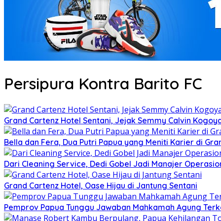
Persipura Kontra Barito FC
Grand Cartenz Hotel Sentani, Jejak Semmy Calvin Kog
Bella dan Fera, Dua Putri Papua yang Meniti Karier di Gra
Dari Cleaning Service, Dedi Gobel Jadi Manajer Operasio
Grand Cartenz Hotel, Oase Hijau di Jantung Sentani
Pemprov Papua Tunggu Jawaban Mahkamah Agung Terkai