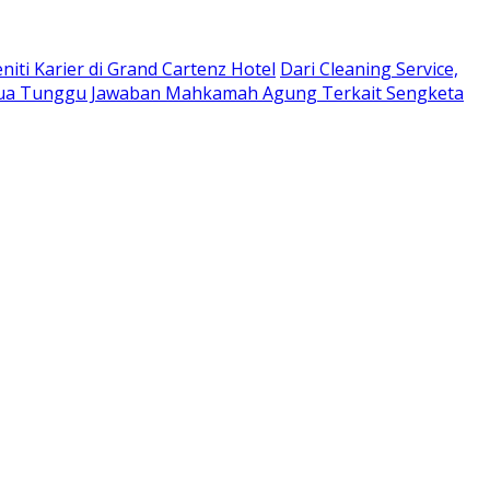
niti Karier di Grand Cartenz Hotel
Dari Cleaning Service,
a Tunggu Jawaban Mahkamah Agung Terkait Sengketa