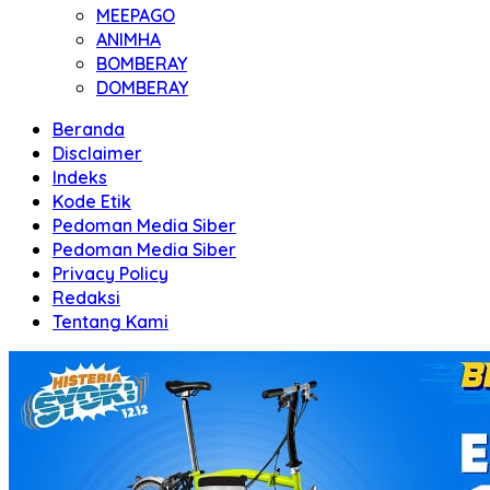
MEEPAGO
ANIMHA
BOMBERAY
DOMBERAY
Beranda
Disclaimer
Indeks
Kode Etik
Pedoman Media Siber
Pedoman Media Siber
Privacy Policy
Redaksi
Tentang Kami