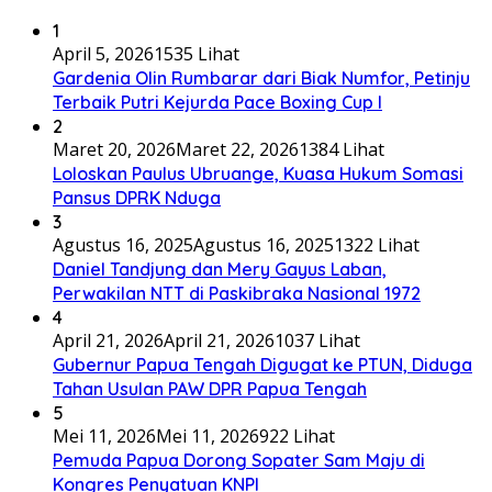
1
April 5, 2026
1535 Lihat
Gardenia Olin Rumbarar dari Biak Numfor, Petinju
Terbaik Putri Kejurda Pace Boxing Cup I
2
Maret 20, 2026
Maret 22, 2026
1384 Lihat
Loloskan Paulus Ubruange, Kuasa Hukum Somasi
Pansus DPRK Nduga
3
Agustus 16, 2025
Agustus 16, 2025
1322 Lihat
Daniel Tandjung dan Mery Gayus Laban,
Perwakilan NTT di Paskibraka Nasional 1972
4
April 21, 2026
April 21, 2026
1037 Lihat
Gubernur Papua Tengah Digugat ke PTUN, Diduga
Tahan Usulan PAW DPR Papua Tengah
5
Mei 11, 2026
Mei 11, 2026
922 Lihat
Pemuda Papua Dorong Sopater Sam Maju di
Kongres Penyatuan KNPI