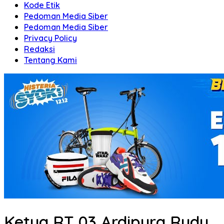
Kode Etik
Pedoman Media Siber
Pedoman Media Siber
Privacy Policy
Redaksi
Tentang Kami
Ketua RT 03 Ardipura Rudy