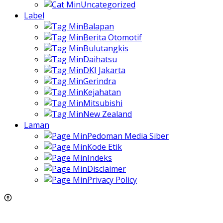
Uncategorized
Label
Balapan
Berita Otomotif
Bulutangkis
Daihatsu
DKI Jakarta
Gerindra
Kejahatan
Mitsubishi
New Zealand
Laman
Pedoman Media Siber
Kode Etik
Indeks
Disclaimer
Privacy Policy