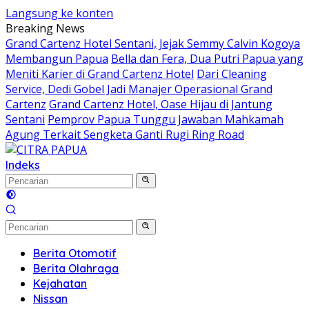
Langsung ke konten
Breaking News
Grand Cartenz Hotel Sentani, Jejak Semmy Calvin Kogoya
Membangun Papua
Bella dan Fera, Dua Putri Papua yang
Meniti Karier di Grand Cartenz Hotel
Dari Cleaning
Service, Dedi Gobel Jadi Manajer Operasional Grand
Cartenz
Grand Cartenz Hotel, Oase Hijau di Jantung
Sentani
Pemprov Papua Tunggu Jawaban Mahkamah
Agung Terkait Sengketa Ganti Rugi Ring Road
Indeks
Berita Otomotif
Berita Olahraga
Kejahatan
Nissan