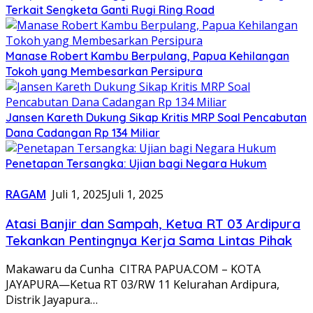
Terkait Sengketa Ganti Rugi Ring Road
Manase Robert Kambu Berpulang, Papua Kehilangan
Tokoh yang Membesarkan Persipura
Jansen Kareth Dukung Sikap Kritis MRP Soal Pencabutan
Dana Cadangan Rp 134 Miliar
Penetapan Tersangka: Ujian bagi Negara Hukum
RAGAM
Juli 1, 2025
Juli 1, 2025
Atasi Banjir dan Sampah, Ketua RT 03 Ardipura
Tekankan Pentingnya Kerja Sama Lintas Pihak
Makawaru da Cunha CITRA PAPUA.COM – KOTA
JAYAPURA—Ketua RT 03/RW 11 Kelurahan Ardipura,
Distrik Jayapura…